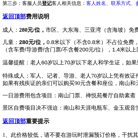
第三步：客服人员
登记
客人相关信息：
客人姓名、联系方式、
返回顶部
费用说明
成人：
280元/位，
市区、大东海、三亚湾（含海坡）免
儿童：
280元/位
，
0.8米以下（不含0.8米）不占位免费，
（含车费/导游费/含门票/不含餐200元/位
），
1.4米以
温馨提醒：老人60岁以上70岁以下老人和学生证，如
特殊成人：
军人、记者、导游、老人70岁以上凭有效证件
如果有残疾证的亲们可以购买90元含餐和座位，南山
一日游费用包含项目：
南山门票、禅悦苑餐厅自助素斋
景区自费项目决不强迫：
南山和天涯电瓶车、金玉观音
返回顶部
重要提示
1、此价格较低，请不要在游玩时泄漏预订价格，干扰