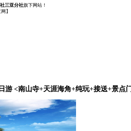
社三亚分社
旗下网站！
日游
<南山寺+天涯海角+纯玩+接送+景点