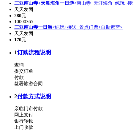
三亚南山寺+天涯海角一日游
<南山寺+天涯海角+纯玩+接
天天发团
280
元
10000365
三亚南山寺一日游
<纯玩+接送+景点门票+自助素斋>
天天发团
170
元
1
订购流程说明
查询
提交订单
付款
签署旅游合同
2
付款方式说明
亲临门市付款
网上支付
银行转帐
上门收款