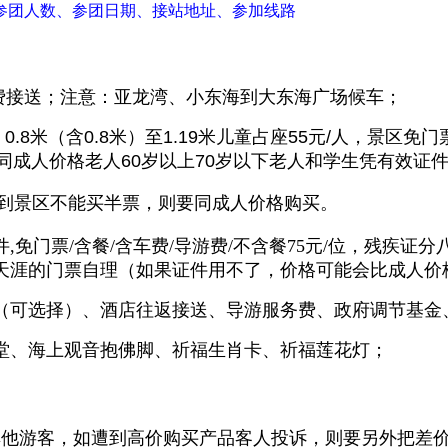
参团人数、参团日期、接站地址、参加线路
费接送；注意：亚龙湾、小东海到大东海广场候车；
0.8米（含0.8米）至1.19米儿童占座55元/人，景区免门票
上同成人价格
老人60岁以上70岁以下老人和学生凭有效证
果到景区不能买半票，则要同成人价格购买。
,免门票/含餐/含车费/导游费/不含餐75元/位，残疾
和天涯的门票自理（如果证件用不了，价格可能会比成人价
（可选择）
、酒店往返接送、导游服务费、政府调节基金
堂、海上观音抱佛脚、祈福生肖卡、祈福莲花灯；
其他游客，如遭到高价购买产品客人投诉，则要另外把差