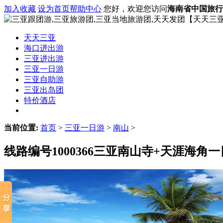
加入收藏
设为首页
帮助中心
您好，欢迎您访问
海南省中国旅行
天天三亚
海口进出游
三亚进出游
三亚一日游
三亚自助游
三亚出岛团
特价酒店
当前位置:
首页
>
三亚一日游
>
南山
>
线路编号1000366
三亚南山寺+天涯海角一